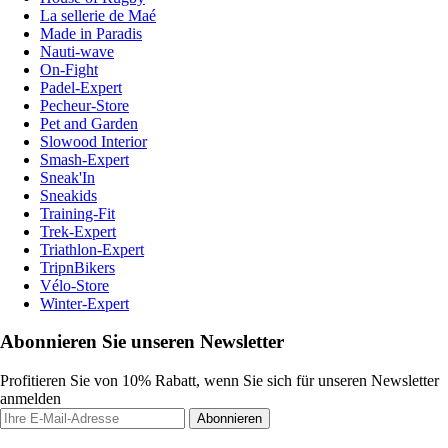
La sellerie de Maé
Made in Paradis
Nauti-wave
On-Fight
Padel-Expert
Pecheur-Store
Pet and Garden
Slowood Interior
Smash-Expert
Sneak'In
Sneakids
Training-Fit
Trek-Expert
Triathlon-Expert
TripnBikers
Vélo-Store
Winter-Expert
Abonnieren Sie unseren Newsletter
Profitieren Sie von 10% Rabatt, wenn Sie sich für unseren Newsletter
anmelden
Abonnieren