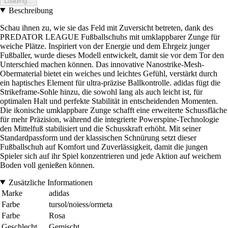
Loading...
Beschreibung
Schau ihnen zu, wie sie das Feld mit Zuversicht betreten, dank des
PREDATOR LEAGUE Fußballschuhs mit umklappbarer Zunge für
weiche Plätze. Inspiriert von der Energie und dem Ehrgeiz junger
Fußballer, wurde dieses Modell entwickelt, damit sie vor dem Tor den
Unterschied machen können. Das innovative Nanostrike-Mesh-
Obermaterial bietet ein weiches und leichtes Gefühl, verstärkt durch
ein haptisches Element für ultra-präzise Ballkontrolle. adidas fügt die
Strikeframe-Sohle hinzu, die sowohl lang als auch leicht ist, für
optimalen Halt und perfekte Stabilität in entscheidenden Momenten.
Die ikonische umklappbare Zunge schafft eine erweiterte Schussfläche
für mehr Präzision, während die integrierte Powerspine-Technologie
den Mittelfuß stabilisiert und die Schusskraft erhöht. Mit seiner
Standardpassform und der klassischen Schnürung setzt dieser
Fußballschuh auf Komfort und Zuverlässigkeit, damit die jungen
Spieler sich auf ihr Spiel konzentrieren und jede Aktion auf weichem
Boden voll genießen können.
Zusätzliche Informationen
Marke
adidas
Farbe
tursol/noiess/ormeta
Farbe
Rosa
Geschlecht
Gemischt