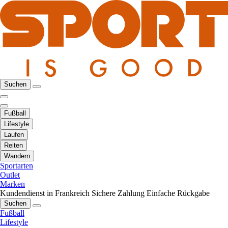
Suchen
Fußball
Lifestyle
Laufen
Reiten
Wandern
Sportarten
Outlet
Marken
Kundendienst in Frankreich
Sichere Zahlung
Einfache Rückgabe
Suchen
Fußball
Lifestyle