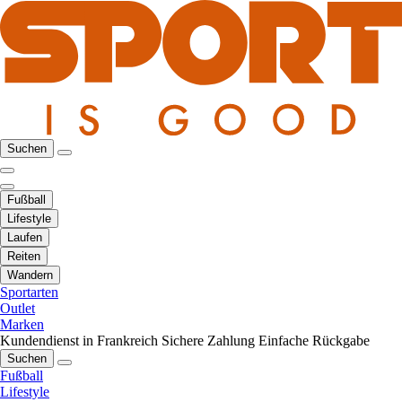
Suchen
Fußball
Lifestyle
Laufen
Reiten
Wandern
Sportarten
Outlet
Marken
Kundendienst in Frankreich
Sichere Zahlung
Einfache Rückgabe
Suchen
Fußball
Lifestyle