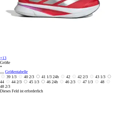
+13
Größe
*
Größentabelle
39 1/3
40 2/3
41 1/3
24h
42
42 2/3
43 1/3
44
44 2/3
45 1/3
46
24h
46 2/3
47 1/3
48
48 2/3
Dieses Feld ist erforderlich