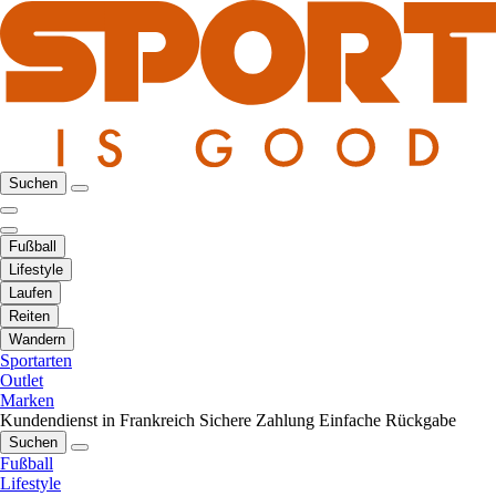
Suchen
Fußball
Lifestyle
Laufen
Reiten
Wandern
Sportarten
Outlet
Marken
Kundendienst in Frankreich
Sichere Zahlung
Einfache Rückgabe
Suchen
Fußball
Lifestyle