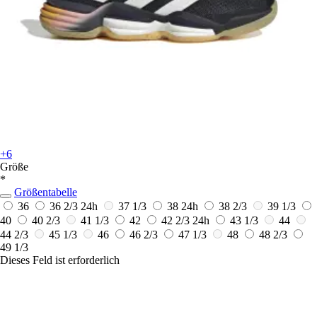
+6
Größe
*
Größentabelle
36
36 2/3
24h
37 1/3
38
24h
38 2/3
39 1/3
40
40 2/3
41 1/3
42
42 2/3
24h
43 1/3
44
44 2/3
45 1/3
46
46 2/3
47 1/3
48
48 2/3
49 1/3
Dieses Feld ist erforderlich