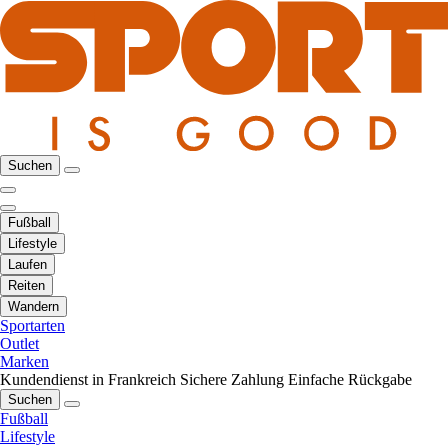
Suchen
Fußball
Lifestyle
Laufen
Reiten
Wandern
Sportarten
Outlet
Marken
Kundendienst in Frankreich
Sichere Zahlung
Einfache Rückgabe
Suchen
Fußball
Lifestyle