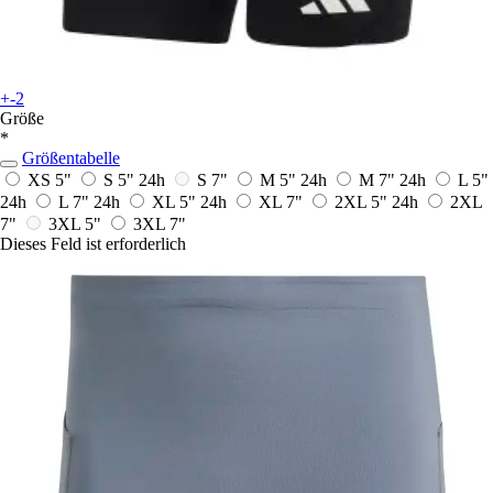
+-2
Größe
*
Größentabelle
XS 5"
S 5"
24h
S 7"
M 5"
24h
M 7"
24h
L 5"
24h
L 7"
24h
XL 5"
24h
XL 7"
2XL 5"
24h
2XL
7"
3XL 5"
3XL 7"
Dieses Feld ist erforderlich