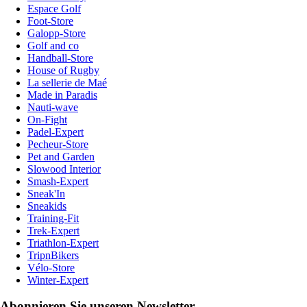
Espace Golf
Foot-Store
Galopp-Store
Golf and co
Handball-Store
House of Rugby
La sellerie de Maé
Made in Paradis
Nauti-wave
On-Fight
Padel-Expert
Pecheur-Store
Pet and Garden
Slowood Interior
Smash-Expert
Sneak'In
Sneakids
Training-Fit
Trek-Expert
Triathlon-Expert
TripnBikers
Vélo-Store
Winter-Expert
Abonnieren Sie unseren Newsletter