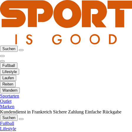
Suchen
Fußball
Lifestyle
Laufen
Reiten
Wandern
Sportarten
Outlet
Marken
Kundendienst in Frankreich
Sichere Zahlung
Einfache Rückgabe
Suchen
Fußball
Lifestyle