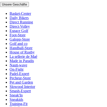
Unsere Geschäfte
Basket-Center
Daily Bikers
Direct Running
Direct-Volley
Espace Golf
Foot-Store
Galopp-Store
Golf and co
Handball-Store
House of Rugby
La sellerie de Maé
Made in Paradis
Nauti-wave
On-Fight
Padel-Expert
Pecheur-Store
Pet and Garden
Slowood Interior
Smash-Expert
Sneak'In
Sneakids
Training-Fit