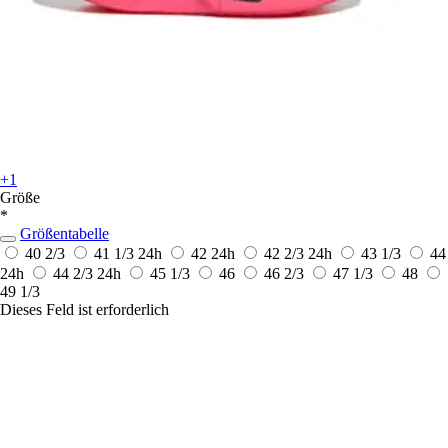
+1
Größe
*
Größentabelle
40 2/3
41 1/3
24h
42
24h
42 2/3
24h
43 1/3
44
24h
44 2/3
24h
45 1/3
46
46 2/3
47 1/3
48
49 1/3
Dieses Feld ist erforderlich