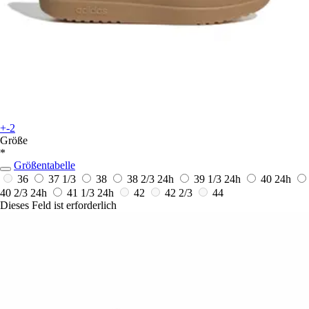
+-2
Größe
*
Größentabelle
36
37 1/3
38
38 2/3
24h
39 1/3
24h
40
24h
40 2/3
24h
41 1/3
24h
42
42 2/3
44
Dieses Feld ist erforderlich