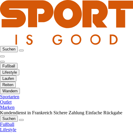
Suchen
Fußball
Lifestyle
Laufen
Reiten
Wandern
Sportarten
Outlet
Marken
Kundendienst in Frankreich
Sichere Zahlung
Einfache Rückgabe
Suchen
Fußball
Lifestyle