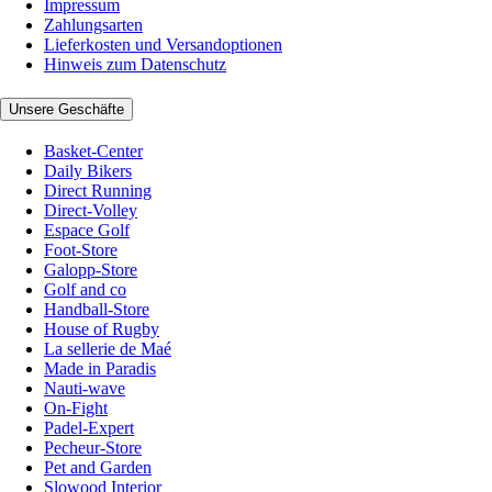
Impressum
Zahlungsarten
Lieferkosten und Versandoptionen
Hinweis zum Datenschutz
Unsere Geschäfte
Basket-Center
Daily Bikers
Direct Running
Direct-Volley
Espace Golf
Foot-Store
Galopp-Store
Golf and co
Handball-Store
House of Rugby
La sellerie de Maé
Made in Paradis
Nauti-wave
On-Fight
Padel-Expert
Pecheur-Store
Pet and Garden
Slowood Interior