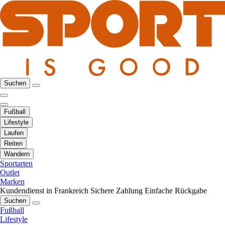
Suchen
Fußball
Lifestyle
Laufen
Reiten
Wandern
Sportarten
Outlet
Marken
Kundendienst in Frankreich
Sichere Zahlung
Einfache Rückgabe
Suchen
Fußball
Lifestyle