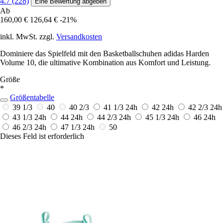
4.7 (228)
Eine Bewertung abgeben
Ab
160,00 €
126,64 €
-21%
inkl. MwSt. zzgl.
Versandkosten
Dominiere das Spielfeld mit den Basketballschuhen adidas Harden
Volume 10, die ultimative Kombination aus Komfort und Leistung.
Größe
*
Größentabelle
39 1/3
40
40 2/3
41 1/3
24h
42
24h
42 2/3
24h
43 1/3
24h
44
24h
44 2/3
24h
45 1/3
24h
46
24h
46 2/3
24h
47 1/3
24h
50
Dieses Feld ist erforderlich