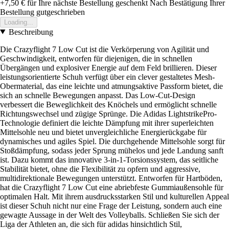
+7,50 €
für Ihre nächste Bestellung geschenkt
Nach Bestätigung Ihrer
Bestellung gutgeschrieben
Loading...
Beschreibung
Die Crazyflight 7 Low Cut ist die Verkörperung von Agilität und
Geschwindigkeit, entworfen für diejenigen, die in schnellen
Übergängen und explosiver Energie auf dem Feld brillieren. Dieser
leistungsorientierte Schuh verfügt über ein clever gestaltetes Mesh-
Obermaterial, das eine leichte und atmungsaktive Passform bietet, die
sich an schnelle Bewegungen anpasst. Das Low-Cut-Design
verbessert die Beweglichkeit des Knöchels und ermöglicht schnelle
Richtungswechsel und zügige Sprünge. Die Adidas LightstrikePro-
Technologie definiert die leichte Dämpfung mit ihrer superleichten
Mittelsohle neu und bietet unvergleichliche Energierückgabe für
dynamisches und agiles Spiel. Die durchgehende Mittelsohle sorgt für
Stoßdämpfung, sodass jeder Sprung mühelos und jede Landung sanft
ist. Dazu kommt das innovative 3-in-1-Torsionssystem, das seitliche
Stabilität bietet, ohne die Flexibilität zu opfern und aggressive,
multidirektionale Bewegungen unterstützt. Entworfen für Hartböden,
hat die Crazyflight 7 Low Cut eine abriebfeste Gummiaußensohle für
optimalen Halt. Mit ihrem ausdrucksstarken Stil und kulturellen Appeal
ist dieser Schuh nicht nur eine Frage der Leistung, sondern auch eine
gewagte Aussage in der Welt des Volleyballs. Schließen Sie sich der
Liga der Athleten an, die sich für adidas hinsichtlich Stil,