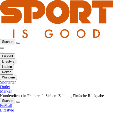
Suchen
Fußball
Lifestyle
Laufen
Reiten
Wandern
Sportarten
Outlet
Marken
Kundendienst in Frankreich
Sichere Zahlung
Einfache Rückgabe
Suchen
Fußball
Lifestyle