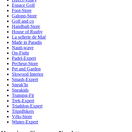
Espace Golf
Foot-Store
Galopp-Store
Golf and co
Handball-Store
House of Rugby
La sellerie de Maé
Made in Paradis
Nauti-wave
On-Fight
Padel-Expert
Pecheur-Store
Pet and Garden
Slowood Interior
Smash-Expert
Sneak'In
Sneakids
Training-Fit
Trek-Expert
Triathlon-Expert
TripnBikers
Vélo-Store
Winter-Expert