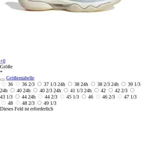
+0
Größe
*
Größentabelle
36
36 2/3
37 1/3
24h
38
24h
38 2/3
24h
39 1/3
24h
40
24h
40 2/3
24h
41 1/3
24h
42
42 2/3
43 1/3
44
24h
44 2/3
45 1/3
46
46 2/3
47 1/3
48
48 2/3
49 1/3
Dieses Feld ist erforderlich