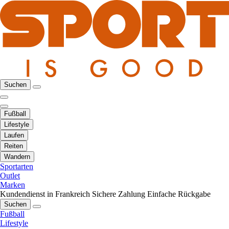
Suchen
Fußball
Lifestyle
Laufen
Reiten
Wandern
Sportarten
Outlet
Marken
Kundendienst in Frankreich
Sichere Zahlung
Einfache Rückgabe
Suchen
Fußball
Lifestyle