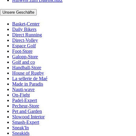
Hinweis zum Datenschutz
Unsere Geschäfte
Basket-Center
Daily Bikers
Direct Running
Direct-Volley
Espace Golf
Foot-Store
Galopp-Store
Golf and co
Handball-Store
House of Rugby
La sellerie de Maé
Made in Paradis
Nauti-wave
On-Fight
Padel-Expert
Pecheur-Store
Pet and Garden
Slowood Interior
Smash-Expert
Sneak'In
Sneakids