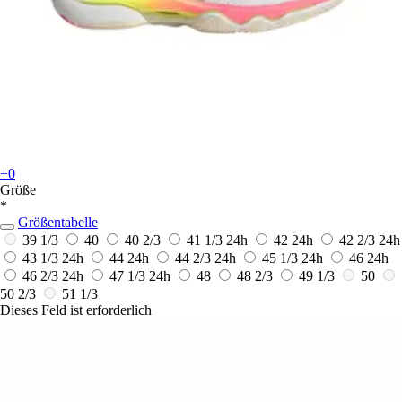
+0
Größe
*
Größentabelle
39 1/3
40
40 2/3
41 1/3
24h
42
24h
42 2/3
24h
43 1/3
24h
44
24h
44 2/3
24h
45 1/3
24h
46
24h
46 2/3
24h
47 1/3
24h
48
48 2/3
49 1/3
50
50 2/3
51 1/3
Dieses Feld ist erforderlich