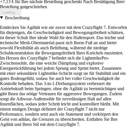
+7,13 €
für Ihre nächste Bestellung geschenkt
Nach Bestätigung Ihrer
Bestellung gutgeschrieben
Loading...
Beschreibung
Entdecken Sie Agilität wie nie zuvor mit dem Crazyflight 7. Entworfen
für diejenigen, die Geschwindigkeit und Bewegungsfreiheit schätzen,
ist dieser Schuh Ihre ideale Wahl für den Hallensport. Das leichte und
technische Mesh-Obermaterial passt sich Ihrem Fuß an und bietet
sowohl Flexibilität als auch Belüftung, während die niedrige
Schuhkonstruktion die Bewegungsfreiheit Ihres Knöchels maximiert.
Im Herzen des Crazyflight 7 befindet sich die LightstrikePro-
Zwischensohle, die eine weiche Dämpfung und explosive
Energierückführung bei jedem Sprung und Sprint bietet. Zusammen
mit einer sekundären Lightstrike-Schicht sorgt sie für Stabilität und ein
gutes Bodengefühl, sodass Sie auch bei voller Geschwindigkeit die
Kontrolle behalten. Das 3-in-1-Drehungssystem verbessert die
Antriebskraft beim Springen, ohne die Agilität zu beeinträchtigen und
gibt Ihnen das nötige Vertrauen für aggressive Bewegungen. Zudem
sorgt die Adiwear-Außensohle für zuverlässigen Halt auf allen
Innenflächen, sodass jeder Schritt leicht und kontrolliert bleibt. Mit
einem mutigen Design definiert der Crazyflight 7 nicht nur
Performance, sondern setzt auch ein Statement und verkörpert den
Geist von adidas, die Grenzen zu überschreiten. Entfalten Sie Ihre
Agilität und Ihren Stil mit dem Crazyflight 7.