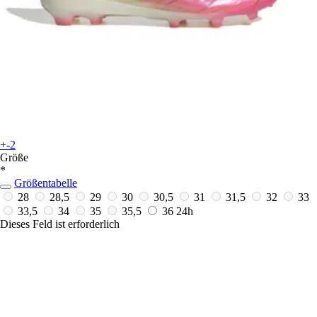
+-2
Größe
*
Größentabelle
28
28,5
29
30
30,5
31
31,5
32
33
33,5
34
35
35,5
36
24h
Dieses Feld ist erforderlich