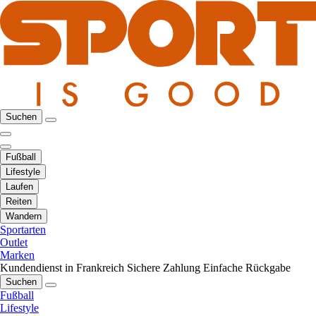
Suchen
Fußball
Lifestyle
Laufen
Reiten
Wandern
Sportarten
Outlet
Marken
Kundendienst in Frankreich
Sichere Zahlung
Einfache Rückgabe
Suchen
Fußball
Lifestyle