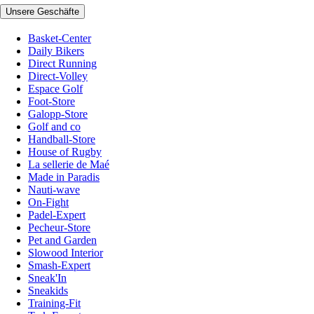
Unsere Geschäfte
Basket-Center
Daily Bikers
Direct Running
Direct-Volley
Espace Golf
Foot-Store
Galopp-Store
Golf and co
Handball-Store
House of Rugby
La sellerie de Maé
Made in Paradis
Nauti-wave
On-Fight
Padel-Expert
Pecheur-Store
Pet and Garden
Slowood Interior
Smash-Expert
Sneak'In
Sneakids
Training-Fit