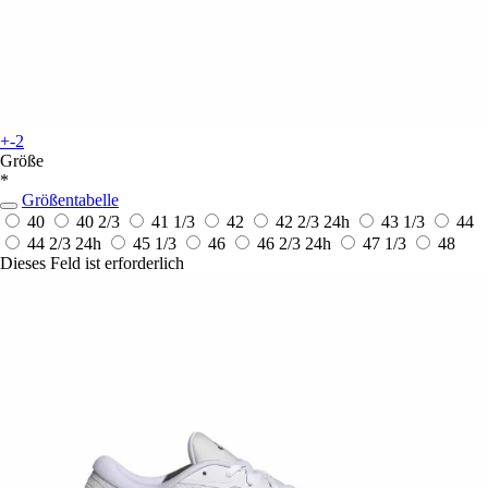
+-2
Größe
*
Größentabelle
40
40 2/3
41 1/3
42
42 2/3
24h
43 1/3
44
44 2/3
24h
45 1/3
46
46 2/3
24h
47 1/3
48
Dieses Feld ist erforderlich