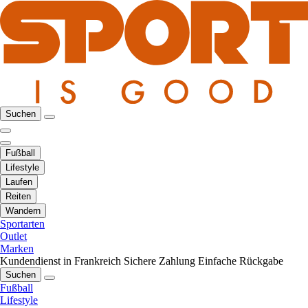
Suchen
Fußball
Lifestyle
Laufen
Reiten
Wandern
Sportarten
Outlet
Marken
Kundendienst in Frankreich
Sichere Zahlung
Einfache Rückgabe
Suchen
Fußball
Lifestyle