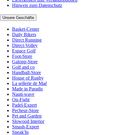
Hinweis zum Datenschutz
Unsere Geschäfte
Basket-Center
Daily Bikers
Direct Running
Direct-Volley
Espace Golf
Foot-Store
Galopp-Store
Golf and co
Handball-Store
House of Rugby
La sellerie de Maé
Made in Paradis
Nauti-wave
On-Fight
Padel-Expert
Pecheur-Store
Pet and Garden
Slowood Interior
Smash-Expert
Sneak'In