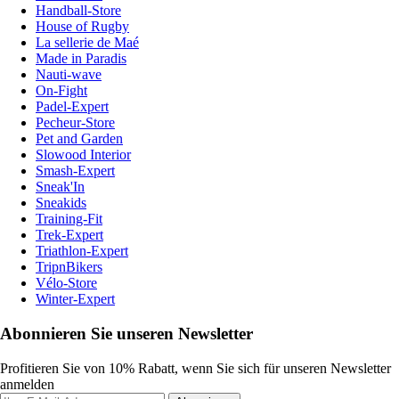
Handball-Store
House of Rugby
La sellerie de Maé
Made in Paradis
Nauti-wave
On-Fight
Padel-Expert
Pecheur-Store
Pet and Garden
Slowood Interior
Smash-Expert
Sneak'In
Sneakids
Training-Fit
Trek-Expert
Triathlon-Expert
TripnBikers
Vélo-Store
Winter-Expert
Abonnieren Sie unseren Newsletter
Profitieren Sie von 10% Rabatt, wenn Sie sich für unseren Newsletter
anmelden