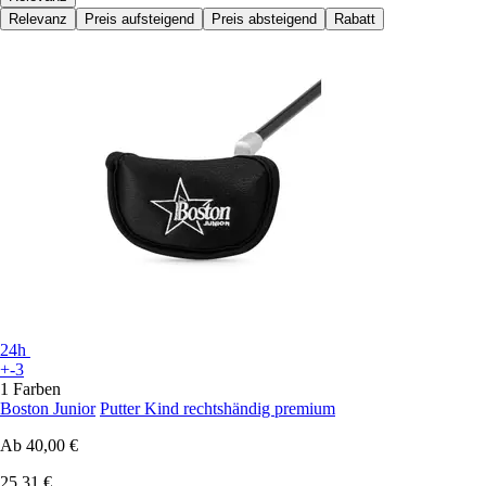
Relevanz
Preis aufsteigend
Preis absteigend
Rabatt
24h
+-3
1 Farben
Boston Junior
Putter Kind rechtshändig premium
Ab
40,00 €
25,31 €