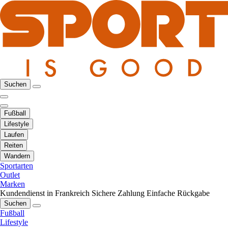
Suchen
Fußball
Lifestyle
Laufen
Reiten
Wandern
Sportarten
Outlet
Marken
Kundendienst in Frankreich
Sichere Zahlung
Einfache Rückgabe
Suchen
Fußball
Lifestyle