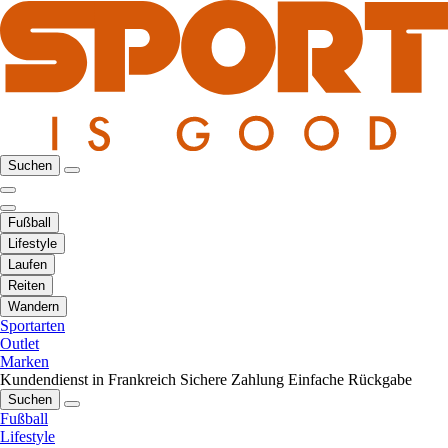
Suchen
Fußball
Lifestyle
Laufen
Reiten
Wandern
Sportarten
Outlet
Marken
Kundendienst in Frankreich
Sichere Zahlung
Einfache Rückgabe
Suchen
Fußball
Lifestyle