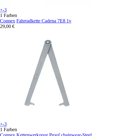
+-3
1 Farben
Connex
Fahrradkette Cadena 7E8 1v
29,00 €
+-3
1 Farben
Connex
Kettenwerkzeug Proof chainwear-Steel