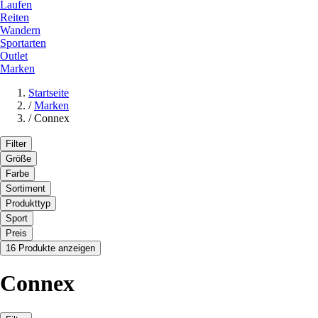
Laufen
Reiten
Wandern
Sportarten
Outlet
Marken
Startseite
/
Marken
/
Connex
Filter
Größe
Farbe
Sortiment
Produkttyp
Sport
Preis
16 Produkte anzeigen
Connex