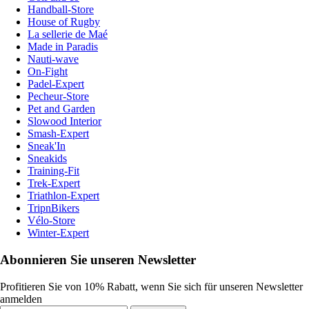
Handball-Store
House of Rugby
La sellerie de Maé
Made in Paradis
Nauti-wave
On-Fight
Padel-Expert
Pecheur-Store
Pet and Garden
Slowood Interior
Smash-Expert
Sneak'In
Sneakids
Training-Fit
Trek-Expert
Triathlon-Expert
TripnBikers
Vélo-Store
Winter-Expert
Abonnieren Sie unseren Newsletter
Profitieren Sie von 10% Rabatt, wenn Sie sich für unseren Newsletter
anmelden