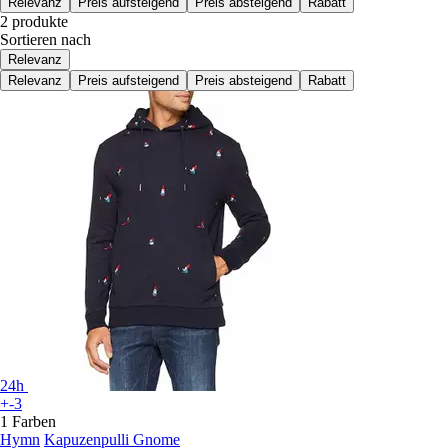
Relevanz
Preis aufsteigend
Preis absteigend
Rabatt
2 produkte
Sortieren nach
Relevanz
Relevanz
Preis aufsteigend
Preis absteigend
Rabatt
24h
+-3
1 Farben
Hymn
Kapuzenpulli Gnome