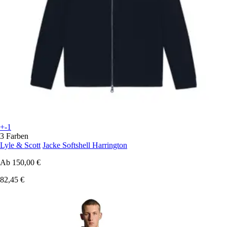
+-1
3 Farben
Lyle & Scott
Jacke Softshell Harrington
Ab
150,00 €
82,45 €