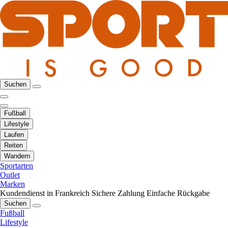
Suchen
Fußball
Lifestyle
Laufen
Reiten
Wandern
Sportarten
Outlet
Marken
Kundendienst in Frankreich
Sichere Zahlung
Einfache Rückgabe
Suchen
Fußball
Lifestyle