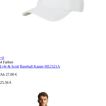
+0
4 Farben
Lyle & Scott
Baseball Kappe HE2321A
Ab
27,00 €
25,56 €