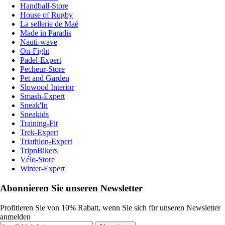
Handball-Store
House of Rugby
La sellerie de Maé
Made in Paradis
Nauti-wave
On-Fight
Padel-Expert
Pecheur-Store
Pet and Garden
Slowood Interior
Smash-Expert
Sneak'In
Sneakids
Training-Fit
Trek-Expert
Triathlon-Expert
TripnBikers
Vélo-Store
Winter-Expert
Abonnieren Sie unseren Newsletter
Profitieren Sie von 10% Rabatt, wenn Sie sich für unseren Newsletter
anmelden