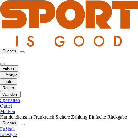
Suchen
Fußball
Lifestyle
Laufen
Reiten
Wandern
Sportarten
Outlet
Marken
Kundendienst in Frankreich
Sichere Zahlung
Einfache Rückgabe
Suchen
Fußball
Lifestyle