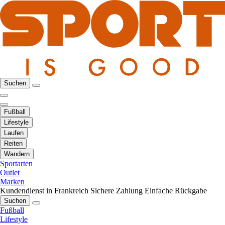
Suchen
Fußball
Lifestyle
Laufen
Reiten
Wandern
Sportarten
Outlet
Marken
Kundendienst in Frankreich
Sichere Zahlung
Einfache Rückgabe
Suchen
Fußball
Lifestyle