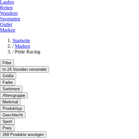
Laufen
Reiten
Wandern
Sportarten
Outlet
Marken
Startseite
/
Marken
/
Pride Racing
Filter
In 24 Stunden versendet
Größe
Farbe
Sortiment
Altersgruppe
Merkmal
Produkttyp
Geschlecht
Sport
Preis
269 Produkte anzeigen