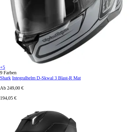
+5
9 Farben
Shark
Integralhelm D-Skwal 3 Blast-R Mat
Ab
249,00 €
194,05 €