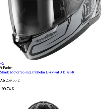
+5
9 Farben
Shark
Motorrad-Integralhelm D-skwal 3 Blast-R
Ab
259,00 €
199,74 €