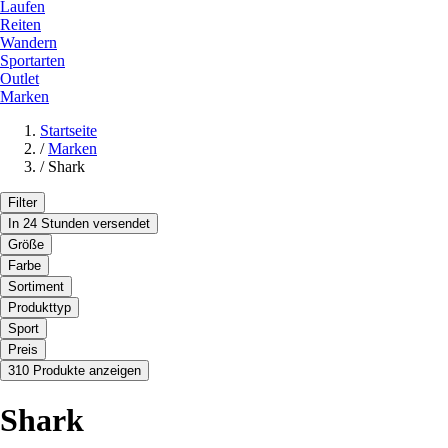
Laufen
Reiten
Wandern
Sportarten
Outlet
Marken
Startseite
/
Marken
/
Shark
Filter
In 24 Stunden versendet
Größe
Farbe
Sortiment
Produkttyp
Sport
Preis
310 Produkte anzeigen
Shark