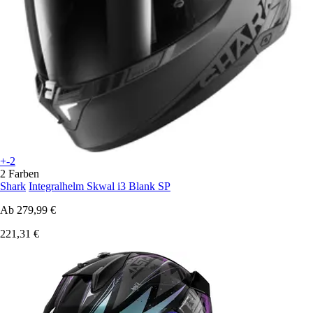
+-2
2 Farben
Shark
Integralhelm Skwal i3 Blank SP
Ab
279,99 €
221,31 €