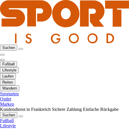
Suchen
Fußball
Lifestyle
Laufen
Reiten
Wandern
Sportarten
Outlet
Marken
Kundendienst in Frankreich
Sichere Zahlung
Einfache Rückgabe
Suchen
Fußball
Lifestyle