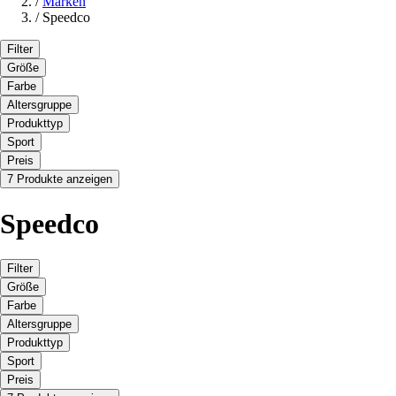
/
Marken
/
Speedco
Filter
Größe
Farbe
Altersgruppe
Produkttyp
Sport
Preis
7 Produkte anzeigen
Speedco
Filter
Größe
Farbe
Altersgruppe
Produkttyp
Sport
Preis