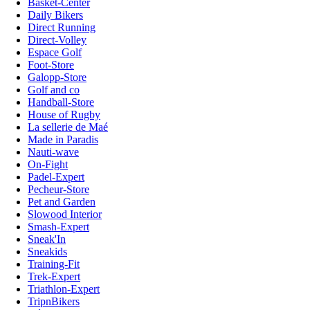
Basket-Center
Daily Bikers
Direct Running
Direct-Volley
Espace Golf
Foot-Store
Galopp-Store
Golf and co
Handball-Store
House of Rugby
La sellerie de Maé
Made in Paradis
Nauti-wave
On-Fight
Padel-Expert
Pecheur-Store
Pet and Garden
Slowood Interior
Smash-Expert
Sneak'In
Sneakids
Training-Fit
Trek-Expert
Triathlon-Expert
TripnBikers