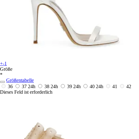
+-1
Größe
*
Größentabelle
36
37
24h
38
24h
39
24h
40
24h
41
42
Dieses Feld ist erforderlich