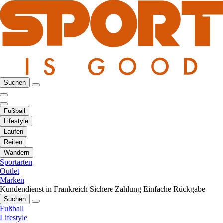
Suchen
Fußball
Lifestyle
Laufen
Reiten
Wandern
Sportarten
Outlet
Marken
Kundendienst in Frankreich
Sichere Zahlung
Einfache Rückgabe
Suchen
Fußball
Lifestyle