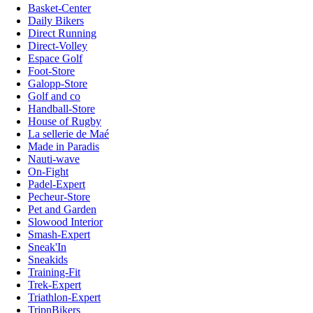
Basket-Center
Daily Bikers
Direct Running
Direct-Volley
Espace Golf
Foot-Store
Galopp-Store
Golf and co
Handball-Store
House of Rugby
La sellerie de Maé
Made in Paradis
Nauti-wave
On-Fight
Padel-Expert
Pecheur-Store
Pet and Garden
Slowood Interior
Smash-Expert
Sneak'In
Sneakids
Training-Fit
Trek-Expert
Triathlon-Expert
TripnBikers