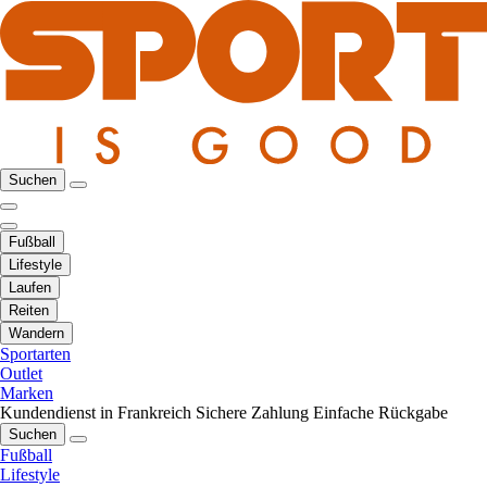
Suchen
Fußball
Lifestyle
Laufen
Reiten
Wandern
Sportarten
Outlet
Marken
Kundendienst in Frankreich
Sichere Zahlung
Einfache Rückgabe
Suchen
Fußball
Lifestyle