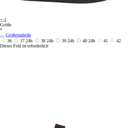
+-1
Größe
*
Größentabelle
36
37
24h
38
24h
39
24h
40
24h
41
42
Dieses Feld ist erforderlich