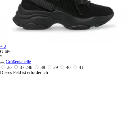
+-2
Größe
*
Größentabelle
36
37
24h
38
39
40
41
Dieses Feld ist erforderlich