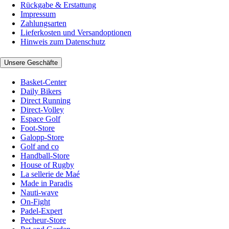
Rückgabe & Erstattung
Impressum
Zahlungsarten
Lieferkosten und Versandoptionen
Hinweis zum Datenschutz
Unsere Geschäfte
Basket-Center
Daily Bikers
Direct Running
Direct-Volley
Espace Golf
Foot-Store
Galopp-Store
Golf and co
Handball-Store
House of Rugby
La sellerie de Maé
Made in Paradis
Nauti-wave
On-Fight
Padel-Expert
Pecheur-Store