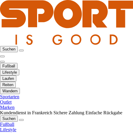
Suchen
Fußball
Lifestyle
Laufen
Reiten
Wandern
Sportarten
Outlet
Marken
Kundendienst in Frankreich
Sichere Zahlung
Einfache Rückgabe
Suchen
Fußball
Lifestyle