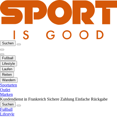
Suchen
Fußball
Lifestyle
Laufen
Reiten
Wandern
Sportarten
Outlet
Marken
Kundendienst in Frankreich
Sichere Zahlung
Einfache Rückgabe
Suchen
Fußball
Lifestyle