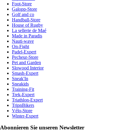
Foot-Store
Galopp-Store
Golf and co
Handball-Store
House of Rugby
La sellerie de Maé
Made in Paradis
Nauti-wave
On-Fight
Padel-Expert
Pecheur-Store
Pet and Garden
Slowood Interior
Smash-Expert
Sneak'In
Sneakids
Training-Fit
Trek-Expert
Triathlon-Expert
TripnBikers
Vélo-Store
Winter-Expert
Abonnieren Sie unseren Newsletter