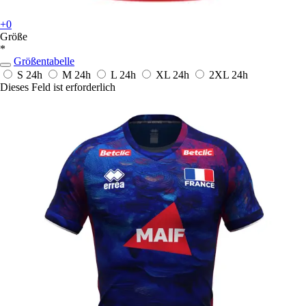
+0
Größe
*
Größentabelle
S
24h
M
24h
L
24h
XL
24h
2XL
24h
Dieses Feld ist erforderlich