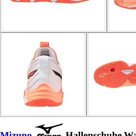
Mizuno
Hallenschuhe W