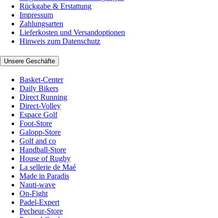
Rückgabe & Erstattung
Impressum
Zahlungsarten
Lieferkosten und Versandoptionen
Hinweis zum Datenschutz
Unsere Geschäfte
Basket-Center
Daily Bikers
Direct Running
Direct-Volley
Espace Golf
Foot-Store
Galopp-Store
Golf and co
Handball-Store
House of Rugby
La sellerie de Maé
Made in Paradis
Nauti-wave
On-Fight
Padel-Expert
Pecheur-Store