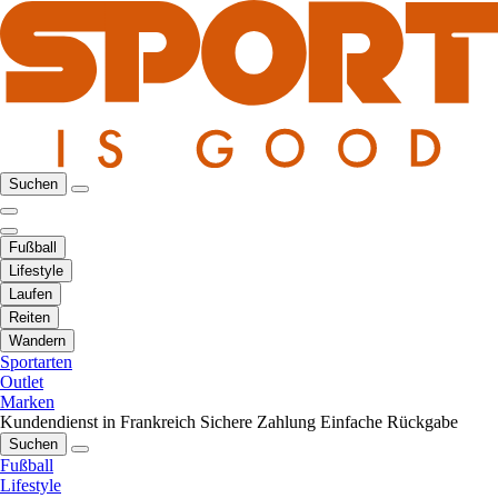
Suchen
Fußball
Lifestyle
Laufen
Reiten
Wandern
Sportarten
Outlet
Marken
Kundendienst in Frankreich
Sichere Zahlung
Einfache Rückgabe
Suchen
Fußball
Lifestyle