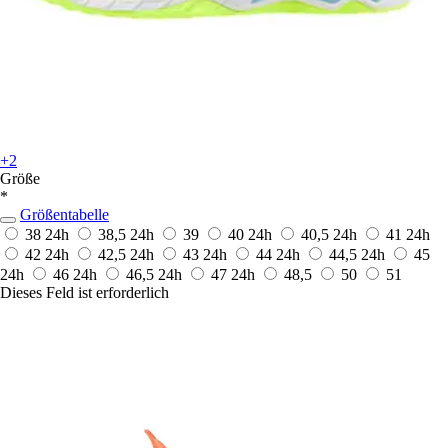
+2
Größe
*
Größentabelle
38
24h
38,5
24h
39
40
24h
40,5
24h
41
24h
42
24h
42,5
24h
43
24h
44
24h
44,5
24h
45
24h
46
24h
46,5
24h
47
24h
48,5
50
51
Dieses Feld ist erforderlich