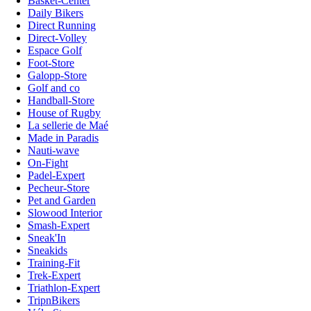
Basket-Center
Daily Bikers
Direct Running
Direct-Volley
Espace Golf
Foot-Store
Galopp-Store
Golf and co
Handball-Store
House of Rugby
La sellerie de Maé
Made in Paradis
Nauti-wave
On-Fight
Padel-Expert
Pecheur-Store
Pet and Garden
Slowood Interior
Smash-Expert
Sneak'In
Sneakids
Training-Fit
Trek-Expert
Triathlon-Expert
TripnBikers