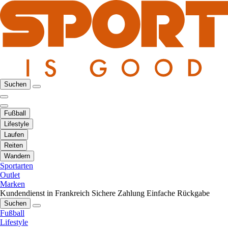
Suchen
Fußball
Lifestyle
Laufen
Reiten
Wandern
Sportarten
Outlet
Marken
Kundendienst in Frankreich
Sichere Zahlung
Einfache Rückgabe
Suchen
Fußball
Lifestyle