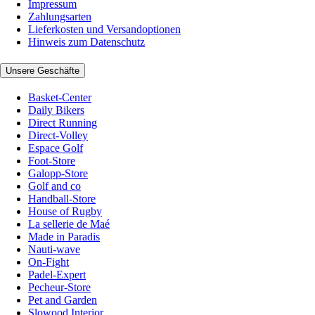
Impressum
Zahlungsarten
Lieferkosten und Versandoptionen
Hinweis zum Datenschutz
Unsere Geschäfte
Basket-Center
Daily Bikers
Direct Running
Direct-Volley
Espace Golf
Foot-Store
Galopp-Store
Golf and co
Handball-Store
House of Rugby
La sellerie de Maé
Made in Paradis
Nauti-wave
On-Fight
Padel-Expert
Pecheur-Store
Pet and Garden
Slowood Interior