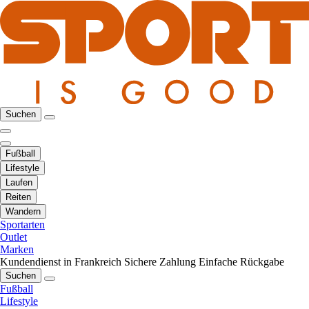
Suchen
Fußball
Lifestyle
Laufen
Reiten
Wandern
Sportarten
Outlet
Marken
Kundendienst in Frankreich
Sichere Zahlung
Einfache Rückgabe
Suchen
Fußball
Lifestyle